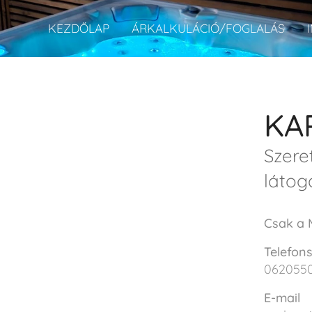
KEZDŐLAP
ÁRKALKULÁCIÓ/FOGLALÁS
KA
Szere
látog
Csak a 
Telefon
062055
E-mail