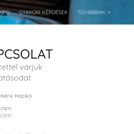
INFO
GYAKORI KÉRDÉSEK
TOVÁBBIAK
PCSOLAT
tettel várjuk
atásodat
Miénk Házikó
szám
02841