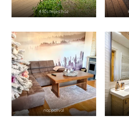
4 fős teljes ház
nappalival