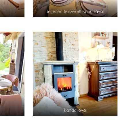
teljesen felszerelt konyhával
kandallóval