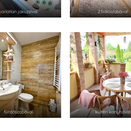
korlátlan jakuzzival
2 hálószobával
fürdőszobával
kültéri konyhával