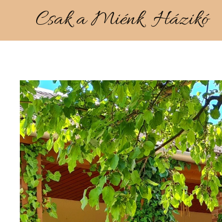
Csak a Miénk Házikó