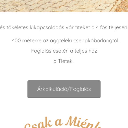
s tökéletes kikapcsolódás vár titeket a 4 fős teljesen
400 méterre az aggteleki cseppkőbarlangtól.
Foglalás esetén a teljes ház
a Tiétek!
Árkalkuláció/Foglalás